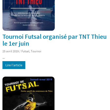
Tournoi Futsal organisé par TNT Thieu
le 1er juin
25 avril 2019
/
Futsal
,
Tournoi
...
Lire l’article