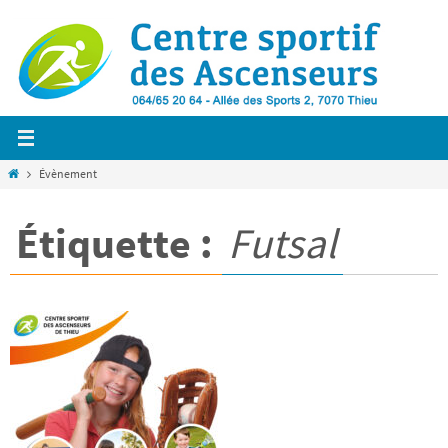
Passer
vers
le
contenu
Home
Évènement
Étiquette :
Futsal