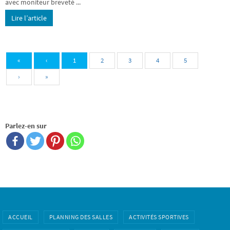
avec moniteur breveté ...
Lire l’article
«
‹
1
2
3
4
5
›
»
Parlez-en sur
ACCUEIL
PLANNING DES SALLES
ACTIVITÉS SPORTIVES