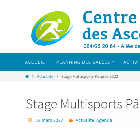
Passer
vers
le
contenu
Passer
vers
ACCUEIL
PLANNING DES SALLES
ACTIVI
le
contenu
Home
Actualité
Stage Multisports Pâques 2022
Stage Multisports P
18 mars 2022
Actualité
,
Agenda