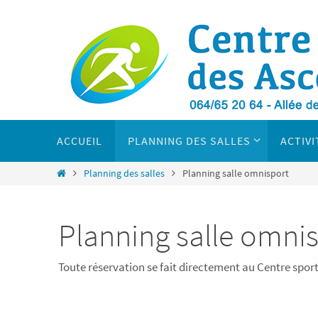
Passer
vers
le
contenu
Passer
vers
ACCUEIL
PLANNING DES SALLES
ACTIVI
le
contenu
Home
Planning des salles
Planning salle omnisport
Planning salle omni
Toute réservation se fait directement au Centre sport