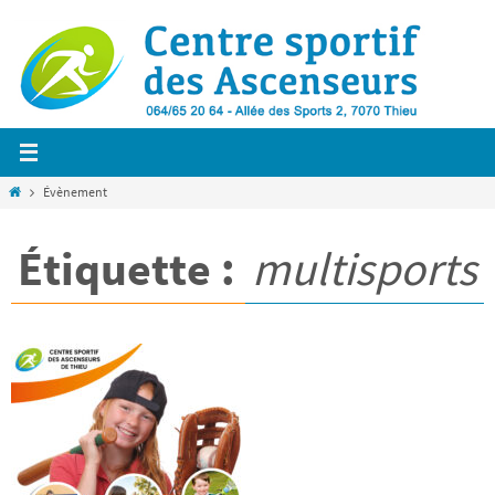
Passer
vers
le
contenu
Home
Évènement
Étiquette :
multisports