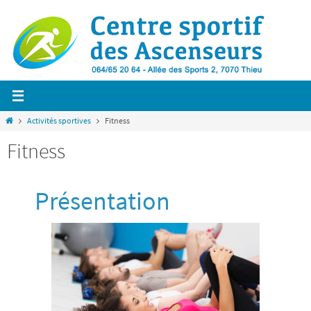
Passer
vers
le
contenu
Home
Activités sportives
Fitness
Fitness
Présentation