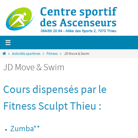
Passer
vers
le
contenu
Home
Activités sportives
Fitness
JD Move & Swim
JD Move & Swim
Cours dispensés par le
Fitness Sculpt Thieu :
Zumba**