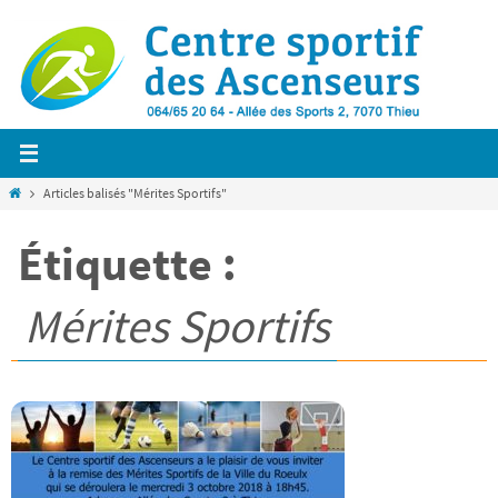
Passer
vers
le
contenu
Home
Articles balisés "Mérites Sportifs"
Étiquette :
Mérites Sportifs