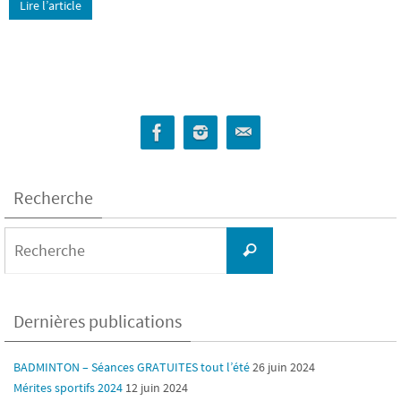
Lire l’article
Recherche
Search
for:
Recherche
Dernières publications
BADMINTON – Séances GRATUITES tout l’été
26 juin 2024
Mérites sportifs 2024
12 juin 2024