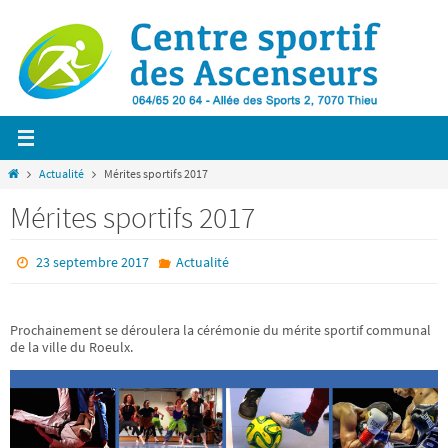
Passer
vers
le
contenu
Home
Actualité
Mérites sportifs 2017
Mérites sportifs 2017
23 septembre 2017
Actualité
Prochainement se déroulera la cérémonie du mérite sportif communal
de la ville du Roeulx.