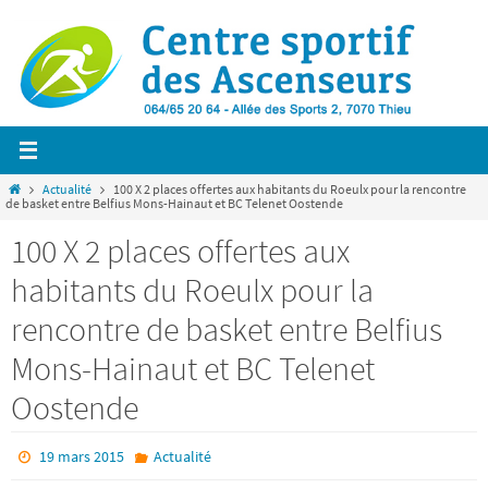
Passer
vers
le
contenu
Home
Actualité
100 X 2 places offertes aux habitants du Roeulx pour la rencontre
de basket entre Belfius Mons-Hainaut et BC Telenet Oostende
100 X 2 places offertes aux
habitants du Roeulx pour la
rencontre de basket entre Belfius
Mons-Hainaut et BC Telenet
Oostende
19 mars 2015
Actualité