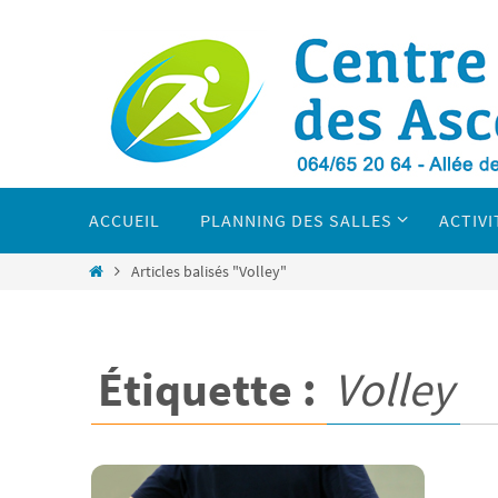
Passer
vers
le
contenu
Passer
vers
ACCUEIL
PLANNING DES SALLES
ACTIVI
le
contenu
Home
Articles balisés "Volley"
Étiquette :
Volley