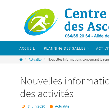
Passer
vers
le
contenu
Passer
vers
ACCUEIL
PLANNING DES SALLES
ACTIVI
le
contenu
Home
Actualité
Nouvelles informations concernant la repri
Nouvelles informatio
des activités
8 juin 2020
Actualité