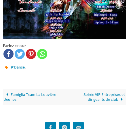
Parlez-en sur
.
K'Danse
Famiglia Team La Louvière
Soirée VIP Entreprises et
Jeunes
dirigeants de club