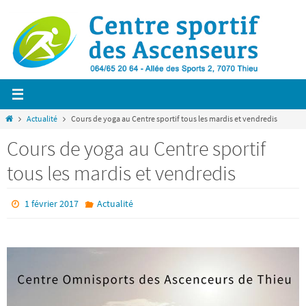
Passer
vers
le
contenu
Home
Actualité
Cours de yoga au Centre sportif tous les mardis et vendredis
Cours de yoga au Centre sportif
tous les mardis et vendredis
1 février 2017
Actualité