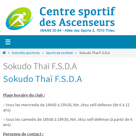
Passer
vers
le
contenu
Home
Activités sportives
Sports de combat
Sokudo Thaï F.S.D.A
Sokudo Thaï F.S.D.A
Sokudo Thaï F.S.D.A
Plage horaire du club :
– tous les mercredis de 14h00 à 15h30, Nin Jitsu self-defense (de 6 à 12
ans)
– tous les samedis de 18h00 à 19h30, Nin Jitsu self-defense (à partir de 6
ans)
Personne de contact :