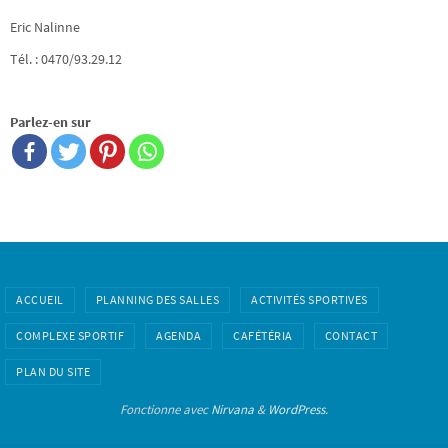
Eric Nalinne
Tél. : 0470/93.29.12
Parlez-en sur
ACCUEIL
PLANNING DES SALLES
ACTIVITÉS SPORTIVES
COMPLEXE SPORTIF
AGENDA
CAFÉTÉRIA
CONTACT
PLAN DU SITE
Fonctionne avec
Nirvana
&
WordPress.