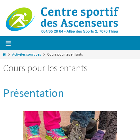
Passer
vers
le
contenu
Home
Activités sportives
Cours pour les enfants
Cours pour les enfants
Présentation