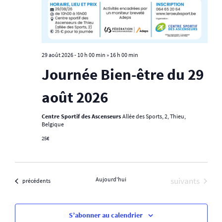
n
É
v
p
è
n
a
29 août 2026 - 10 h 00 min
»
16 h 00 min
e
Journée Bien-être du 29
m
r
août 2026
e
c
n
Centre Sportif des Ascenseurs
Allée des Sports, 2, Thieu,
Belgique
t
o
25€
n
Évènements
Aujourd'hui
suivants
Évènements
précédents
s
S’abonner au calendrier