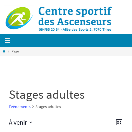
Passer
vers
le
contenu
Home
Page
Stages adultes
Évènements
Stages adultes
N
À venir
N
L
a
S
i